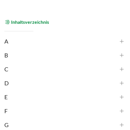
Inhaltsverzeichnis
A
B
C
D
E
F
G