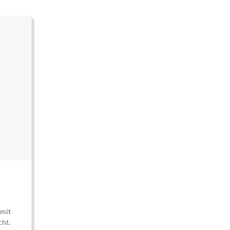
 mit
cht.