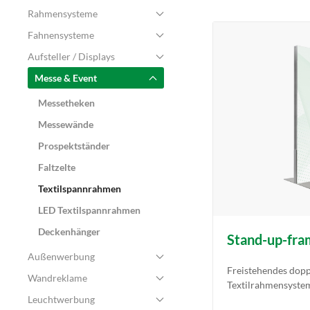
Rahmensysteme
Fahnensysteme
Aufsteller / Displays
Messe & Event
Messetheken
Messewände
Prospektständer
Faltzelte
Textilspannrahmen
LED Textilspannrahmen
Deckenhänger
Stand-up-fra
Außenwerbung
Freistehendes dopp
Wandreklame
Textilrahmensyste
Leuchtwerbung