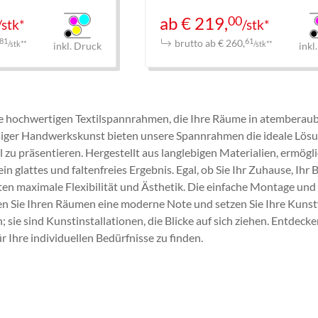
00
ab € 219,
/stk*
/stk*
brutto ab € 260,
81
61
/stk**
/stk**
inkl. Druck
inkl
e hochwertigen Textilspannrahmen, die Ihre Räume in atemberau
siger Handwerkskunst bieten unsere Spannrahmen die ideale Lösu
l zu präsentieren. Hergestellt aus langlebigen Materialien, erm
in glattes und faltenfreies Ergebnis. Egal, ob Sie Ihr Zuhause, Ih
 maximale Flexibilität und Ästhetik. Die einfache Montage und da
en Sie Ihren Räumen eine moderne Note und setzen Sie Ihre Kuns
 sie sind Kunstinstallationen, die Blicke auf sich ziehen. Entdec
 Ihre individuellen Bedürfnisse zu finden.