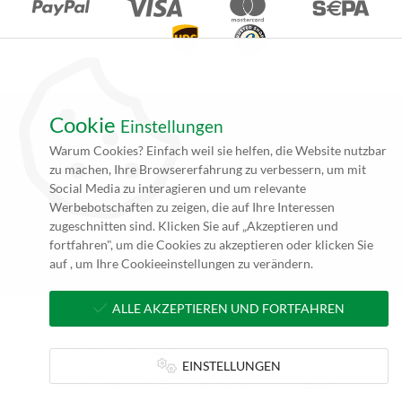
Cookie
Einstellungen
*Alle Angebote auf unseren Seiten gelten ausschließlich für
Warum Cookies? Einfach weil sie helfen, die Website nutzbar
Gewerbetreibende. Alle Preisangaben auf unseren Seiten verstehen
zu machen, Ihre Browsererfahrung zu verbessern, um mit
sich daher (rein netto, zzgl. 19% MwSt.) und Versandkosten. Falls
Social Media zu interagieren und um relevante
nicht angegeben beträgt die Lieferzeit innerhalb Deutschlands ca. 4
Werbebotschaften zu zeigen, die auf Ihre Interessen
bis 5 Werktage (5 bis 10 Werktage per Spedition) nach
zugeschnitten sind. Klicken Sie auf „Akzeptieren und
Zahlungseingang und Erhalt der druckfertigen Daten.
fortfahren", um die Cookies zu akzeptieren oder klicken Sie
**zzgl. Versandkosten
auf , um Ihre Cookieeinstellungen zu verändern.
ALLE AKZEPTIEREN UND FORTFAHREN
© 2026 NBD 24 GmbH
Alle Rechte vorbehalten.
EINSTELLUNGEN
Kontakt
AGB
Datenschutz
Impressum