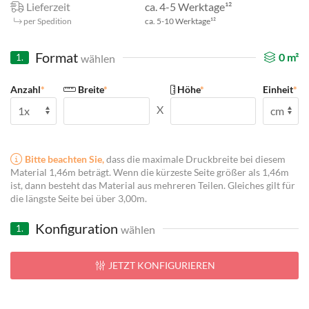
Lieferzeit
ca. 4-5 Werktage¹²
per Spedition
ca. 5-10 Werktage¹²
Format
0
m²
wählen
1.
Anzahl
*
Breite
*
Höhe
*
Einheit
*
X
Bitte beachten Sie,
dass die maximale Druckbreite bei diesem
Material 1,46m beträgt. Wenn die kürzeste Seite größer als 1,46m
ist, dann besteht das Material aus mehreren Teilen. Gleiches gilt für
die längste Seite bei über 3,00m.
Konfiguration
wählen
1.
JETZT KONFIGURIEREN