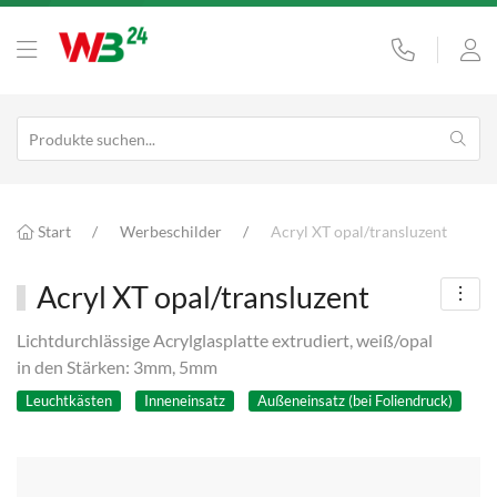
Start
Werbeschilder
Acryl XT opal/transluzent
Acryl XT opal/transluzent
Lichtdurchlässige Acrylglasplatte extrudiert, weiß/opal
in den Stärken: 3mm, 5mm
Leuchtkästen
Inneneinsatz
Außeneinsatz (bei Foliendruck)