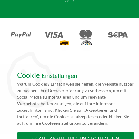
AGB
Cookie
Einstellungen
*Alle Angebote auf unseren Seiten gelten ausschließlich für
Warum Cookies? Einfach weil sie helfen, die Website nutzbar
Gewerbetreibende. Alle Preisangaben auf unseren Seiten verstehen
zu machen, Ihre Browsererfahrung zu verbessern, um mit
sich daher (rein netto, zzgl. 19% MwSt.) und Versandkosten. Falls
Social Media zu interagieren und um relevante
nicht angegeben beträgt die Lieferzeit innerhalb Deutschlands ca. 4
Werbebotschaften zu zeigen, die auf Ihre Interessen
bis 5 Werktage (5 bis 10 Werktage per Spedition) nach
zugeschnitten sind. Klicken Sie auf „Akzeptieren und
Zahlungseingang und Erhalt der druckfertigen Daten.
fortfahren", um die Cookies zu akzeptieren oder klicken Sie
**zzgl. Versandkosten
auf , um Ihre Cookieeinstellungen zu verändern.
ALLE AKZEPTIEREN UND FORTFAHREN