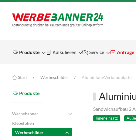
Produkte
Kalkulieren
Service
Anfrage
Start
Werbeschilder
Aluminium-Verbundplatte
Produkte
Alumini
Sandwichaufbau 2 Al
Werbebanner
Inneneinsatz
Auße
Klebefolien
Werbeschilder