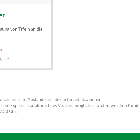
er
igung von Tafeln an die
*
1
/stk**
utschlands. Im Ausland kann die Lieferzeit abweichen.
g eine Expressproduktion bzw. Versand möglich ist und zu welchen Kondit
17:30 Uhr.