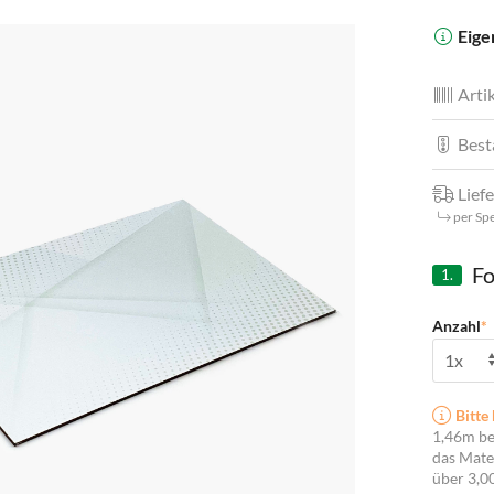
Eige
Artik
Best
Liefe
per Sp
Fo
1.
Anzahl
*
Bitte 
1,46m be
das Mater
über 3,0