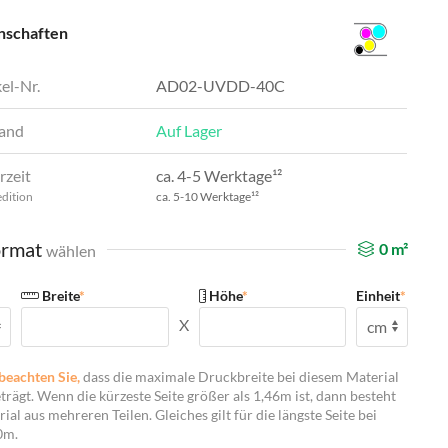
nschaften
el-Nr.
AD02-UVDD-40C
and
Auf Lager
rzeit
ca. 4-5 Werktage¹²
edition
ca. 5-10 Werktage¹²
rmat
0
m²
wählen
Breite
*
Höhe
*
Einheit
*
X
beachten Sie,
dass die maximale Druckbreite bei diesem Material
trägt. Wenn die kürzeste Seite größer als 1,46m ist, dann besteht
ial aus mehreren Teilen. Gleiches gilt für die längste Seite bei
0m.