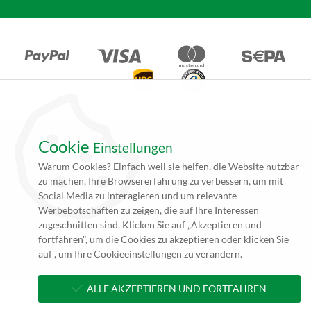
Cookie
Einstellungen
*Alle Angebote auf unseren Seiten gelten ausschließlich für
Warum Cookies? Einfach weil sie helfen, die Website nutzbar
Gewerbetreibende. Alle Preisangaben auf unseren Seiten verstehen
zu machen, Ihre Browsererfahrung zu verbessern, um mit
sich daher (rein netto, zzgl. 19% MwSt.) und Versandkosten. Falls
Social Media zu interagieren und um relevante
nicht angegeben beträgt die Lieferzeit innerhalb Deutschlands ca. 4
Werbebotschaften zu zeigen, die auf Ihre Interessen
bis 5 Werktage (5 bis 10 Werktage per Spedition) nach
zugeschnitten sind. Klicken Sie auf „Akzeptieren und
Zahlungseingang und Erhalt der druckfertigen Daten.
fortfahren", um die Cookies zu akzeptieren oder klicken Sie
**zzgl. Versandkosten
auf , um Ihre Cookieeinstellungen zu verändern.
ALLE AKZEPTIEREN UND FORTFAHREN