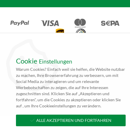
Cookie
Einstellungen
*Alle Angebote auf unseren Seiten gelten ausschließlich für
Warum Cookies? Einfach weil sie helfen, die Website nutzbar
Gewerbetreibende. Alle Preisangaben auf unseren Seiten verstehen
zu machen, Ihre Browsererfahrung zu verbessern, um mit
sich daher (rein netto, zzgl. 19% MwSt.) und Versandkosten. Falls
Social Media zu interagieren und um relevante
nicht angegeben beträgt die Lieferzeit innerhalb Deutschlands ca. 4
Werbebotschaften zu zeigen, die auf Ihre Interessen
bis 5 Werktage (5 bis 10 Werktage per Spedition) nach
zugeschnitten sind. Klicken Sie auf „Akzeptieren und
Zahlungseingang und Erhalt der druckfertigen Daten.
fortfahren", um die Cookies zu akzeptieren oder klicken Sie
**zzgl. Versandkosten
auf , um Ihre Cookieeinstellungen zu verändern.
ALLE AKZEPTIEREN UND FORTFAHREN