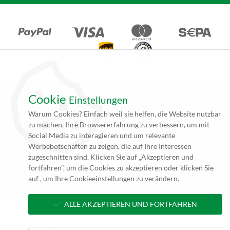
Cookie
Einstellungen
*Alle Angebote auf unseren Seiten gelten ausschließlich für
Warum Cookies? Einfach weil sie helfen, die Website nutzbar
Gewerbetreibende. Alle Preisangaben auf unseren Seiten verstehen
zu machen, Ihre Browsererfahrung zu verbessern, um mit
sich daher (rein netto, zzgl. 19% MwSt.) und Versandkosten. Falls
Social Media zu interagieren und um relevante
nicht angegeben beträgt die Lieferzeit innerhalb Deutschlands ca. 4
Werbebotschaften zu zeigen, die auf Ihre Interessen
bis 5 Werktage (5 bis 10 Werktage per Spedition) nach
zugeschnitten sind. Klicken Sie auf „Akzeptieren und
Zahlungseingang und Erhalt der druckfertigen Daten.
fortfahren", um die Cookies zu akzeptieren oder klicken Sie
**zzgl. Versandkosten
auf , um Ihre Cookieeinstellungen zu verändern.
ALLE AKZEPTIEREN UND FORTFAHREN
© 2026 NBD 24 GmbH