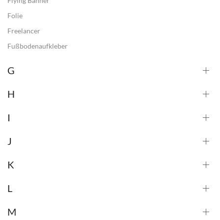
Flying Banner
Folie
Freelancer
Fußbodenaufkleber
G
H
I
J
K
L
M