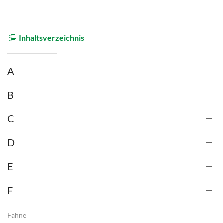
Inhaltsverzeichnis
A
B
C
D
E
F
Fahne