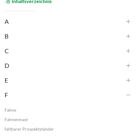
Inhaltsverzeichnis
A
B
C
D
E
F
Fahne
Fahnenmast
faltbarer Prospektständer