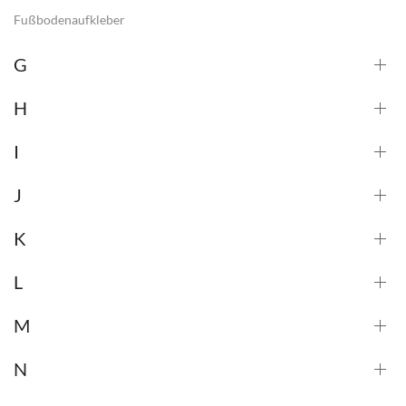
Fußbodenaufkleber
G
H
I
J
K
L
M
N