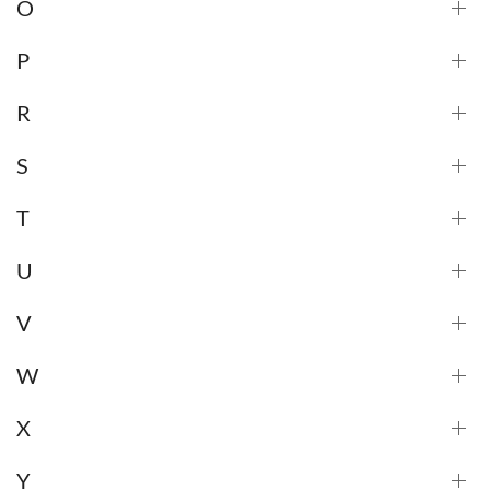
O
P
R
S
T
U
V
W
X
Y