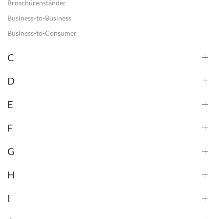
Broschürenständer
Business-to-Business
Business-to-Consumer
C
D
E
F
G
H
I