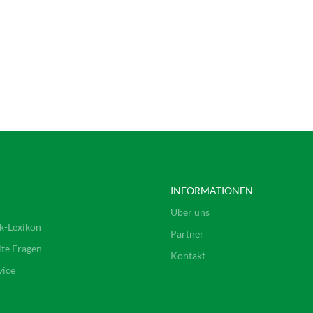
INFORMATIONEN
Über uns
k-Lexikon
Partner
lte Fragen
Kontakt
vice