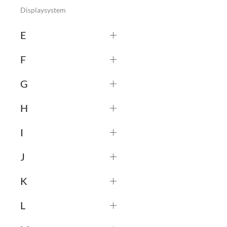
Displaysystem
E
F
G
H
I
J
K
L