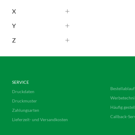
X
Y
Z
SERVICE
Bestellablauf
Druckdaten
Werbetechni
Druckmuster
Häufig gestel
Zahlungsarten
Callback-Ser
Lieferzeit- und Versandkosten