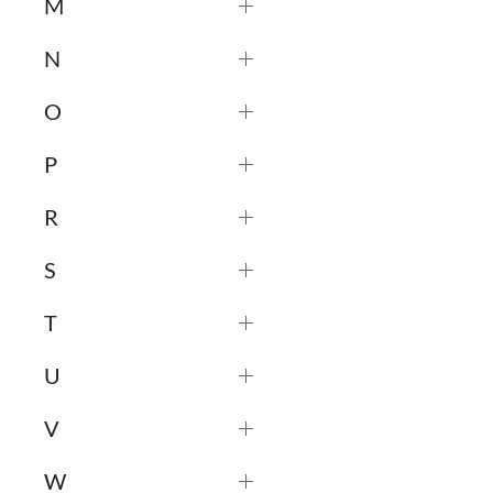
M
N
O
P
R
S
T
U
V
W