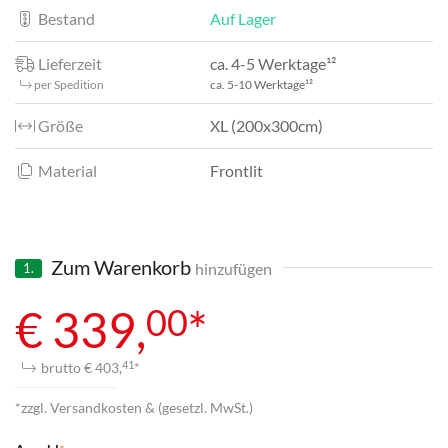
Bestand
Auf Lager
Lieferzeit
ca. 4-5 Werktage¹²
per Spedition
ca. 5-10 Werktage¹²
Größe
XL (200x300cm)
Material
Frontlit
Zum Warenkorb
hinzufügen
1.
00
€ 339,
*
brutto € 403,
*
41
*zzgl. Versandkosten & (gesetzl. MwSt.)