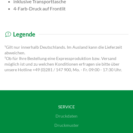
inklusive Transporttasche
4-Farb-Druck auf Frontlit
Legende
¹Gilt nur innerhalb Deutschlands. Im Ausland kann die Lieferzeit
abweichen.
²Ob für Ihre Bestellung eine Expressproduktion bzw. Versand
möglich ist und zu welchen Konditionen erfragen sie bitte über
unsere Hotline
+49 (0)281 / 147 900
, Mo. - Fr. 09:00 - 17:30 Uhr.
SERVICE
Druckdaten
Druckmuster